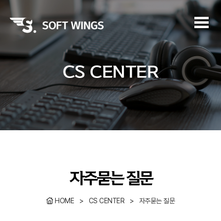
SOFTWINGS
CS CENTER
경영이념
연혁
BUSINESS
CI
인증 및 수상
방역 및 출입제한구역 출입관리 시스템
PRODUCT
오시는 길
전기차 불법주정차 단속 시스템
영상감시장치
ITS
CS CENTER
벽오지 수요응답형 대중교통 플랫폼
자주묻는 질문
안전관리
Solution
공지사항
영상 홍보실
산업안전용품 착용 및 출입관리 플랫폼
HOME
>
CS CENTER
>
자주묻는 질문
자료실
온라인 문의
비즈니스 사례